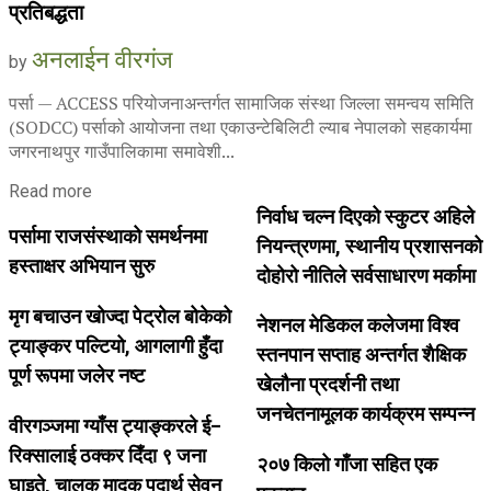
प्रतिबद्धता
अनलाईन वीरगंज
by
पर्सा — ACCESS परियोजनाअन्तर्गत सामाजिक संस्था जिल्ला समन्वय समिति
(SODCC) पर्साको आयोजना तथा एकाउन्टेबिलिटी ल्याब नेपालको सहकार्यमा
जगरनाथपुर गाउँपालिकामा समावेशी...
Read more
निर्वाध चल्न दिएको स्कुटर अहिले
पर्सामा राजसंस्थाको समर्थनमा
नियन्त्रणमा, स्थानीय प्रशासनको
हस्ताक्षर अभियान सुरु
दोहोरो नीतिले सर्वसाधारण मर्कामा
मृग बचाउन खोज्दा पेट्रोल बोकेको
नेशनल मेडिकल कलेजमा विश्व
ट्याङ्कर पल्टियो, आगलागी हुँदा
स्तनपान सप्ताह अन्तर्गत शैक्षिक
पूर्ण रूपमा जलेर नष्ट
खेलौना प्रदर्शनी तथा
जनचेतनामूलक कार्यक्रम सम्पन्न
वीरगञ्जमा ग्याँस ट्याङ्करले ई–
रिक्सालाई ठक्कर दिँदा ९ जना
२०७ किलो गाँजा सहित एक
घाइते, चालक मादक पदार्थ सेवन