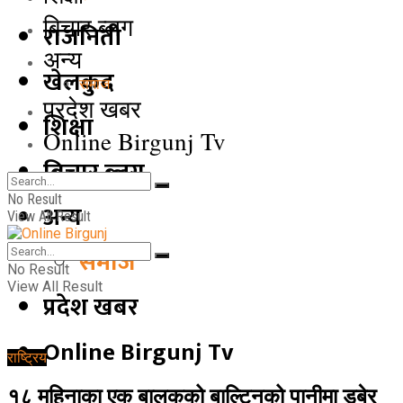
बिचार ब्लग
राजनिती
अन्य
खेलकुद
समाज
प्रदेश खबर
शिक्षा
Online Birgunj Tv
बिचार ब्लग
No Result
अन्य
View All Result
समाज
No Result
View All Result
प्रदेश खबर
Online Birgunj Tv
राष्ट्रिय
१८ महिनाका एक बालकको बाल्टिनको पानीमा डुबेर