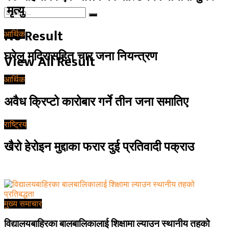
मृत्यु
No Result
आर्थिक
घरेलु मदिरासहित चार जना नियन्त्रण
View All Result
आर्थिक
अवैध क्रिप्टो कारोबार गर्ने तीन जना समातिए
राष्ट्रिय
खैरो हेरोइन मुद्दाका फरार दुई प्रतिवादी पक्राउ
मुख्य समाचार
विद्यालयबाहिरका बालबालिकालाई शिक्षामा ल्याउन स्थानीय तहको