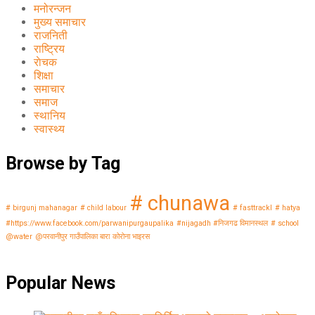
मनोरन्जन
मुख्य समाचार
राजनिती
राष्ट्रिय
राेचक
शिक्षा
समाचार
समाज
स्थानिय
स्वास्थ्य
Browse by Tag
# chunawa
# birgunj mahanagar
# child labour
# fasttrackl
# hatya
#https://www.facebook.com/parwanipurgaupalika
#nijagadh #निजगढ विमानस्थल
# school
@water
@परवानीपुर गाउँपालिका बारा
कोरोना भाइरस
Popular News