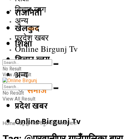
बिचार ब्लग
राजनिती
अन्य
खेलकुद
समाज
प्रदेश खबर
शिक्षा
Online Birgunj Tv
बिचार ब्लग
No Result
अन्य
View All Result
समाज
No Result
View All Result
प्रदेश खबर
Online Birgunj Tv
Home
Tag
@परवानीपुर गाउँपालिका बारा
Tag:
@परवानीपुर गाउँपालिका बारा