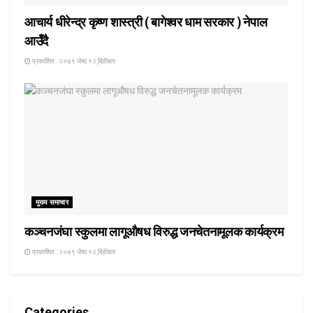
आचार्य धीरेन्द्र कृष्ण शास्त्री ( बागेश्वर धाम सरकार ) नेपाल
आउँदै
प्रकाशित : २०७९ जेष्ठ १२,बिहीबार
मुख्य समाचार
कञ्चनजंघा स्कुलमा लागूऔषध विरुद्ध जनचेतनामूलक कार्यक्रम
प्रकाशित : २०७९ जेष्ठ १२,बिहीबार
Categories