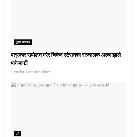
मुख्य समाचार
पत्रकार सम्मेलन गरेर चिकेन स्टेसनका सञ्चालक अरुण झाले
मागे माफी
प्रकाशित : २०७९ जेष्ठ १२,बिहीबार
धर्म