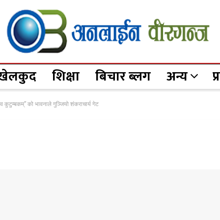
खेलकुद
शिक्षा
बिचार ब्लग
अन्य
प
व कुटुम्बकम्” को भावनाले गुञ्जियो शंकराचार्य गेट