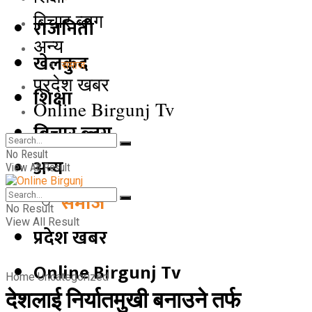
बिचार ब्लग
राजनिती
अन्य
खेलकुद
समाज
प्रदेश खबर
शिक्षा
Online Birgunj Tv
बिचार ब्लग
No Result
अन्य
View All Result
समाज
No Result
View All Result
प्रदेश खबर
Online Birgunj Tv
Home
Uncategorized
देशलाई निर्यातमुखी बनाउने तर्फ