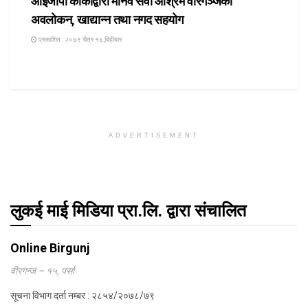
आइजीपी कार्कीद्वारा मानव सेवा आश्रम वीरगञ्जको
अवलोकन, खाद्यान्न तथा नगद सहयोग
प्रकाशित : २०७९ चैत्र १६,बिहीबार
ADVERTISEMENT
लुकई माई मिडिया प्रा.लि. द्वारा संचालित
Online Birgunj
वीरगन्ज – १५, पर्सा
सूचना विभाग दर्ता नम्बर : २८५४/२०७८/७९