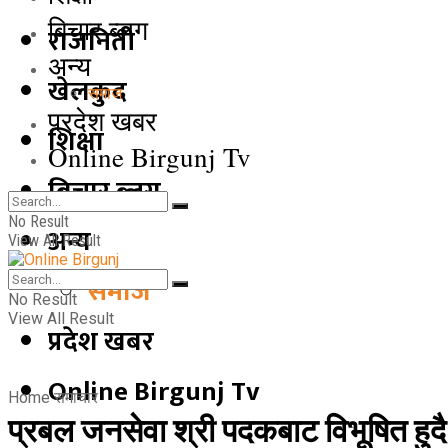
बिचार ब्लग
राजनिती
अन्य
खेलकुद
समाज
प्रदेश खबर
शिक्षा
Online Birgunj Tv
बिचार ब्लग
No Result
अन्य
View All Result
समाज
No Result
View All Result
प्रदेश खबर
Online Birgunj Tv
Home
समाचार
प्रबल जनसेवा श्री पदकबाट विभूषित हुद