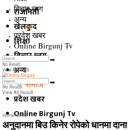
बिचार ब्लग
राजनिती
अन्य
खेलकुद
समाज
प्रदेश खबर
शिक्षा
Online Birgunj Tv
बिचार ब्लग
No Result
अन्य
View All Result
समाज
No Result
View All Result
प्रदेश खबर
Online Birgunj Tv
Home
आर्थिक
अनुदानमा बिउ किनेर रोपेको धानमा दाना