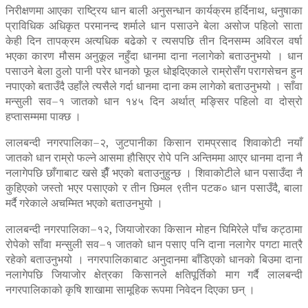
निरीक्षणमा आएका राष्ट्रिय धान बाली अनुसन्धान कार्यक्रम हर्दिनाथ, धनुषाका
प्राविधिक अधिकृत परमानन्द शर्माले धान पसाउने बेला असोज पहिलो साता
केही दिन तापक्रम अत्यधिक बढेको र त्यसपछि तीन दिनसम्म अविरल वर्षा
भएका कारण मौसम अनुकूल नहुँदा धानमा दाना नलागेको बताउनुभयो । धान
पसाउने बेला ठुलो पानी परेर धानको फूल धोइदिएकाले राम्रोसँग परागसेचन हुन
नपाएको बताउँदै उहाँले त्यसैले गर्दा धानमा दाना कम लागेको बताउनुभयो । साँवा
मन्सुली सव–१ जातको धान १४५ दिन अर्थात् मङ्सिर पहिलो वा दोस्रो
हप्तासम्ममा पाक्छ ।
लालबन्दी नगरपालिका–२, जुटपानीका किसान रामप्रसाद शिवाकोटी नयाँ
जातको धान राम्रो फल्ने आसमा हौसिएर रोपे पनि अन्तिममा आएर धानमा दाना नै
नलागेपछि छाँगाबाट खसे झैँ भएको बताउनुहुन्छ । शिवाकोटीले धान पसाउँदा नै
कुहिएको जस्तो भएर पसाएको र तीन छिमल ९तीन पटक० धान पसाउँदै, बाला
मर्दै गरेकाले अचम्मित भएको बताउनभुयो ।
लालबन्दी नगरपालिका–१२, जियाजोरका किसान मोहन घिमिरेले पाँच कट्ठामा
रोपेको साँवा मन्सुली सव–१ जातको धान पसाए पनि दाना नलागेर पगटा मात्रै
रहेको बताउनुभयो । नगरपालिकाबाट अनुदानमा बाँडिएको धानको बिउमा दाना
नलागेपछि जियाजोर क्षेत्रका किसानले क्षतिपूर्तिको माग गर्दै लालबन्दी
नगरपालिकाको कृषि शाखामा सामूहिक रूपमा निवेदन दिएका छन् ।