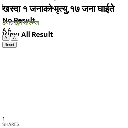
खस्दा १ जनाको मृत्यु,१७ जना घाईते
No Result
अनलाईन वीरगंज
A
A
View All Result
A
A
Reset
1
SHARES