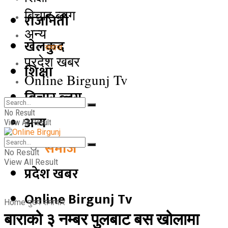
बिचार ब्लग
राजनिती
अन्य
खेलकुद
समाज
प्रदेश खबर
शिक्षा
Online Birgunj Tv
बिचार ब्लग
No Result
अन्य
View All Result
समाज
No Result
View All Result
प्रदेश खबर
Online Birgunj Tv
Home
मुख्य समाचार
बाराको ३ नम्बर पुलबाट बस खोलामा