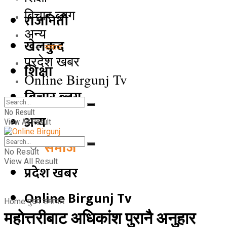
बिचार ब्लग
राजनिती
अन्य
खेलकुद
समाज
प्रदेश खबर
शिक्षा
Online Birgunj Tv
बिचार ब्लग
No Result
अन्य
View All Result
समाज
No Result
View All Result
प्रदेश खबर
Online Birgunj Tv
Home
मुख्य समाचार
महोत्तरीबाट अधिकांश पुरानै अनुहार