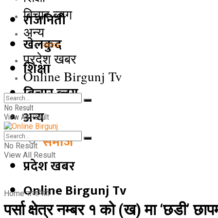
बिचार ब्लग
राजनिती
अन्य
खेलकुद
समाज
प्रदेश खबर
शिक्षा
Online Birgunj Tv
बिचार ब्लग
No Result
अन्य
View All Result
समाज
No Result
View All Result
प्रदेश खबर
Online Birgunj Tv
Home
राजनिती
पर्सा क्षेत्र नम्बर १ को (ख) मा ‘छडी’ छ