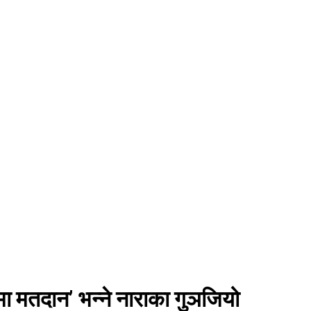
ापमा मतदान’ भन्ने नाराका गुञजियो