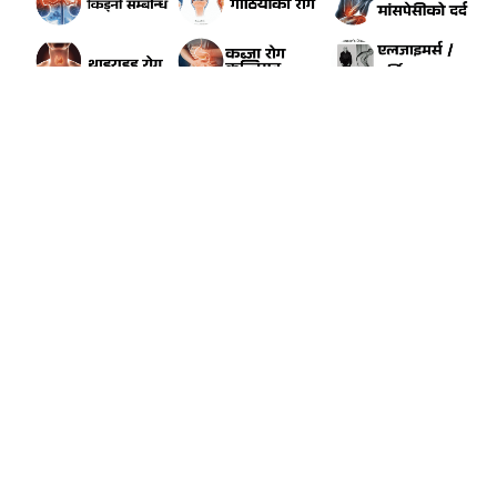
ADVERTISEMENT
लुकई माई मिडिया प्रा.लि. द्वारा संचालित
Online Birgunj
वीरगन्ज – १५, पर्सा
सूचना विभाग दर्ता नम्बर : २८५४/२०७८/७९