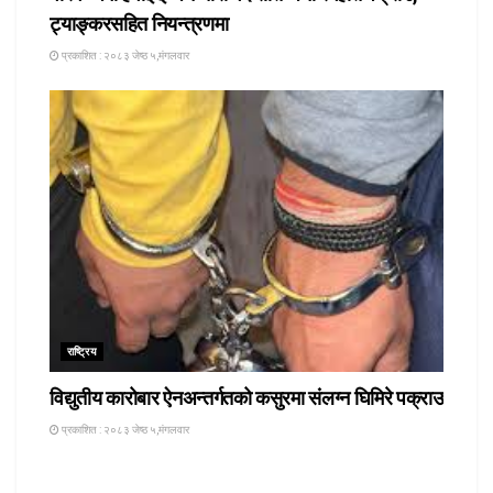
ट्याङ्करसहित नियन्त्रणमा
प्रकाशित : २०८३ जेष्ठ ५,मंगलवार
राष्ट्रिय
विद्युतीय कारोबार ऐनअन्तर्गतको कसुरमा संलग्न घिमिरे पक्राउ
प्रकाशित : २०८३ जेष्ठ ५,मंगलवार