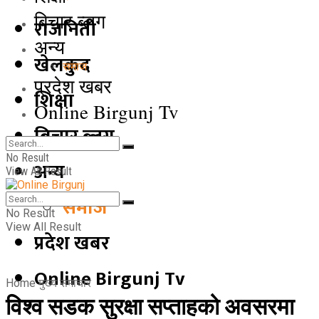
बिचार ब्लग
राजनिती
अन्य
खेलकुद
समाज
प्रदेश खबर
शिक्षा
Online Birgunj Tv
बिचार ब्लग
No Result
अन्य
View All Result
समाज
No Result
View All Result
प्रदेश खबर
Online Birgunj Tv
Home
मुख्य समाचार
विश्व सडक सुरक्षा सप्ताहको अवसरमा