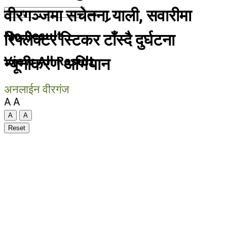
वीरगञ्जमा सचेतना र्‍याली, सवारीमा
No Result
रिफ्लेक्टर स्टिकर टाँस्दै दुर्घटना
View All Result
न्यूनीकरण अभियान
अनलाईन वीरगंज
A
A
A
A
Reset