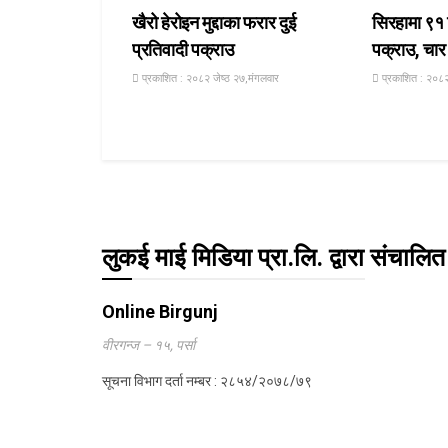
खैरो हेरोइन मुद्दाका फरार दुई
सिरहामा ९१
प्रतिवादी पक्राउ
पक्राउ, चा
प्रकाशित : २०८२ जेष्ठ २७,मंगलवार
प्रकाशित : २०८२
लुकई माई मिडिया प्रा.लि. द्वारा संचालित
Online Birgunj
वीरगन्ज – १५, पर्सा
सूचना विभाग दर्ता नम्बर : २८५४/२०७८/७९