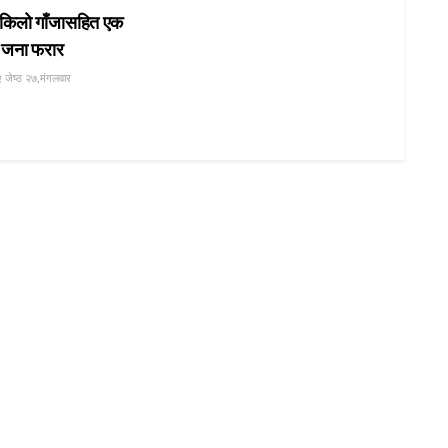
 किलो गाँजासहित एक
र जना फरार
 जेष्ठ २७,मंगलवार