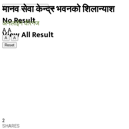
मानव सेवा केन्द्र भवनको शिलान्याश
No Result
अनलाईन वीरगंज
A
A
View All Result
A
A
Reset
2
SHARES