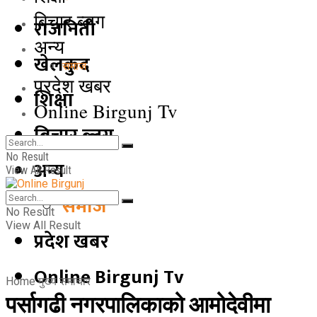
बिचार ब्लग
राजनिती
अन्य
खेलकुद
समाज
प्रदेश खबर
शिक्षा
Online Birgunj Tv
बिचार ब्लग
No Result
अन्य
View All Result
समाज
No Result
View All Result
प्रदेश खबर
Online Birgunj Tv
Home
मुख्य समाचार
पर्सागढी नगरपालिकाको आमोदेवीमा