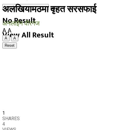
अलखियामठमा वृहत सरसफाई
No Result
अनलाईन वीरगंज
A
A
View All Result
A
A
Reset
1
SHARES
4
VIEWS