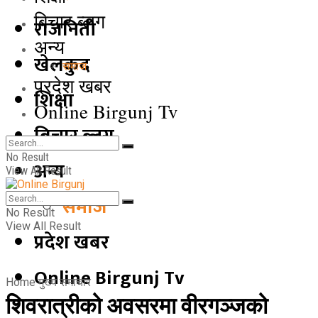
बिचार ब्लग
राजनिती
अन्य
खेलकुद
समाज
प्रदेश खबर
शिक्षा
Online Birgunj Tv
बिचार ब्लग
No Result
अन्य
View All Result
समाज
No Result
View All Result
प्रदेश खबर
Online Birgunj Tv
Home
मुख्य समाचार
शिवरात्रीको अवसरमा वीरगञ्जको