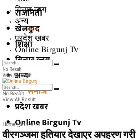
बिचार ब्लग
राजनिती
अन्य
खेलकुद
समाज
प्रदेश खबर
शिक्षा
Online Birgunj Tv
बिचार ब्लग
No Result
अन्य
View All Result
समाज
No Result
View All Result
प्रदेश खबर
Online Birgunj Tv
Home
मुख्य समाचार
वीरगञ्जमा हतियार देखाएर अपहरण गरी