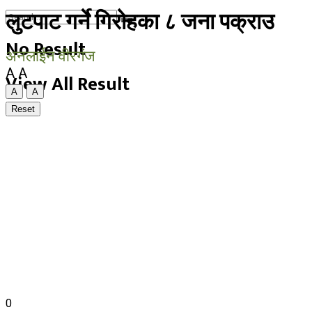
लुटपाट गर्ने गिरोहका ८ जना पक्राउ
No Result
अनलाईन वीरगंज
A
A
View All Result
A
A
Reset
0