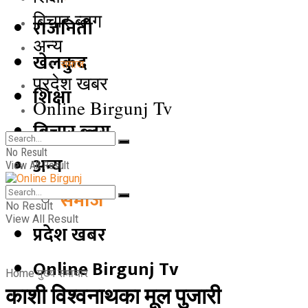
बिचार ब्लग
राजनिती
अन्य
खेलकुद
समाज
प्रदेश खबर
शिक्षा
Online Birgunj Tv
बिचार ब्लग
No Result
अन्य
View All Result
समाज
No Result
View All Result
प्रदेश खबर
Online Birgunj Tv
Home
मुख्य समाचार
काशी विश्वनाथका मूल पुजारी