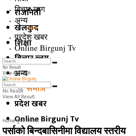
बिचार ब्लग
राजनिती
अन्य
खेलकुद
समाज
प्रदेश खबर
शिक्षा
Online Birgunj Tv
बिचार ब्लग
No Result
अन्य
View All Result
समाज
No Result
View All Result
प्रदेश खबर
Online Birgunj Tv
Home
मुख्य समाचार
पर्साको बिन्दबासिनीमा विद्यालय स्तरीय