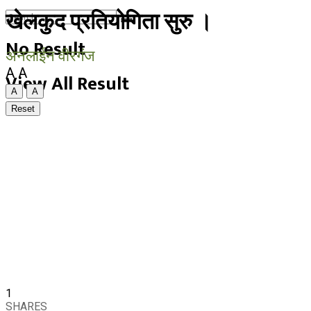
खेलकुद प्रतियोगिता सुरु ।
No Result
अनलाईन वीरगंज
A
A
View All Result
A
A
Reset
1
SHARES