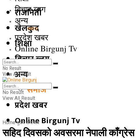
बिचार ब्लग
राजनिती
अन्य
खेलकुद
समाज
प्रदेश खबर
शिक्षा
Online Birgunj Tv
बिचार ब्लग
No Result
अन्य
View All Result
समाज
No Result
View All Result
प्रदेश खबर
Online Birgunj Tv
Home
मुख्य समाचार
सहिद दिवसको अवसरमा नेपाली काँग्रेस