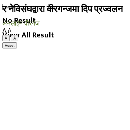
र नेविसंघद्वारा वीरगन्जमा दिप प्रज्वलन
No Result
अनलाईन वीरगंज
A
A
View All Result
A
A
Reset