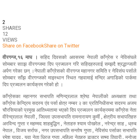
2
SHARES
12
VIEWS
Share on Facebook
Share on Twitter
वीरगन्ज,१६ माघ ।
सहिद दिवसको अवसरमा नेपाली काँग्रेस र नेविसंघले
सोमबार सााझ वीरगन्जमा दिप प्रज्वलन गरि सहिदहरुलाई सम्झदै श्रद्धान्जली
अर्पण गरेका छन् ।नेपाली काँग्रेसको वीरगन्ज महानगर समिति र नेविसंघ पर्साले
सोमबार साँझ वीरगन्जको माइस्थान स्थित गहवामाई मन्दिर अगाडिको पार्कमा
दिप प्रज्वलन कार्यक्रम गरेको हो ।
काँग्रेसका महानगर सभापति मणिन्द्रलाल श्रेष्ठ नेपालीको अध्यक्षता तथा
काँग्रेस केन्द्रिय सदस्य एंव पर्सा क्षेत्र नम्बर २ का प्रतिनिधीसभा सदस्य अजय
चौरसियाको प्रमुख आतिथ्यतामा भएको दिप प्रज्वलन कार्यक्रममा काँग्रेस नेता
वीरेन्द्रलाल नेपाली , जिल्ला उपसभापति रामनारायण कुर्मी , क्षेत्रीय सभापतिहरु
अरविन्द गुप्ता र महम्मद शाहबुद्धिन , नेताहरु श्याम पोखरेल , नरेन्द्र साह , ध्रुब
नेपाल , विजय सर्राफ , नगर उपसभापति सन्तोष गुप्ता , नेविसंघ पर्साका सभापति
रमेश यादव , युवा नेता धिरज गुप्ता ,महिला नेतृहरु डाक्टर सुष्मा तिवारी , मनोजा