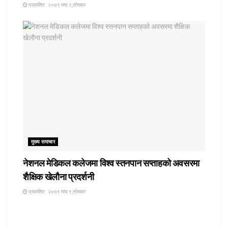
प्रकाशित : २०७९ माघ ९,सोमबार
मुख्य समाचार
नेशनल मेडिकल कलेजमा विश्व स्तनपान सप्ताहको अवसरमा
शैक्षिक खेलौना प्रदर्शनी
प्रकाशित : २०७९ माघ ९,सोमबार