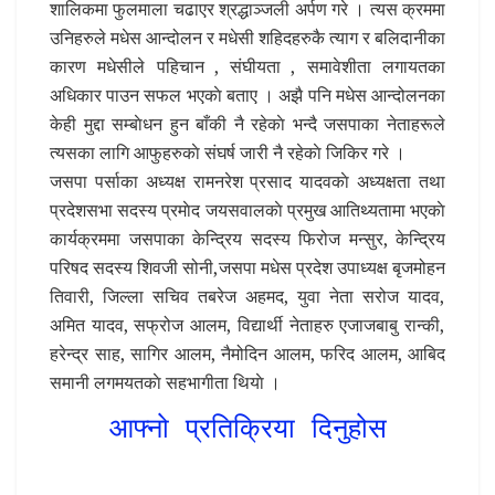
शालिकमा फुलमाला चढाएर श्रद्धाञ्जली अर्पण गरे । त्यस क्रममा
उनिहरुले मधेस आन्दोलन र मधेसी शहिदहरुकै त्याग र बलिदानीका
कारण मधेसीले पहिचान , संघीयता , समावेशीता लगायतका
अधिकार पाउन सफल भएकाे बताए । अझै पनि मधेस आन्दोलनका
केही मुद्दा सम्बाेधन हुन बाँकी नै रहेकाे भन्दै जसपाका नेताहरूले
त्यसका लागि आफुहरुकाे संघर्ष जारी नै रहेकाे जिकिर गरे ।
जसपा पर्साका अध्यक्ष रामनरेश प्रसाद यादवकाे अध्यक्षता तथा
प्रदेशसभा सदस्य प्रमाेद जयसवालकाे प्रमुख आतिथ्यतामा भएकाे
कार्यक्रममा जसपाका केन्द्रिय सदस्य फिरोज मन्सुर, केन्द्रिय
परिषद सदस्य शिवजी सोनी,जसपा मधेस प्रदेश उपाध्यक्ष बृजमोहन
तिवारी, जिल्ला सचिव तबरेज अहमद, युवा नेता सरोज यादव,
अमित यादव, सफ्रोज आलम, विद्यार्थी नेताहरु एजाजबाबु रान्की,
हरेन्द्र साह, सागिर आलम, नैमोदिन आलम, फरिद आलम, आबिद
समानी लगमयतकाे सहभागीता थियाे ।
आफ्नो प्रतिक्रिया दिनुहोस