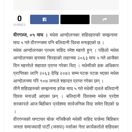
0
SHARES
वीरगञ्ज, ०५ माघ ।
मधेस आन्दोलनका शहिदहरुकाे सम्झनामा
माघ ५ गते वीरगन्जमा पनि बलिदानी दिवस मनाइएको छ ।
मधेस आन्दोलनका प्रथम सहिद रमेश महत्ताे हुन् । पहिलाे मधेस
आन्दोलनका क्रममा सिरहाकाे लहानमा २०६३ माघ ५ गते आजैका
दिन महत्ताेले शहादत प्राप्त गरेका थिए । मधेसीकाे हक अधिकार
प्राप्तिका लागि २०६३ देखि २०७२ सम्म पटक पटक भएका मधेस
आन्दाेलनमा गरि १०७ जनाले शहादत प्राप्त गरेका छन् ।
तीनै शहिदहरुकाे सम्झनामा हरेक माघ ५ गते मधेसी दलले बलिदानी
दिवस मनाउदै आएका छन् । बलिदानी दिवसमा मधेस प्रदेश
सरकारले आज बिहीबार प्रदेशमा सार्वजनिक विदा समेत दिएकाे छ
।
वीरगन्जकाे घण्टाघर चाेक नजिकैकाे मधेसी सहिद पार्कमा बिहिबार
जनता समाजवादी पार्टी (जसपा) पर्साका नेता कार्यकर्ताले शहिदका