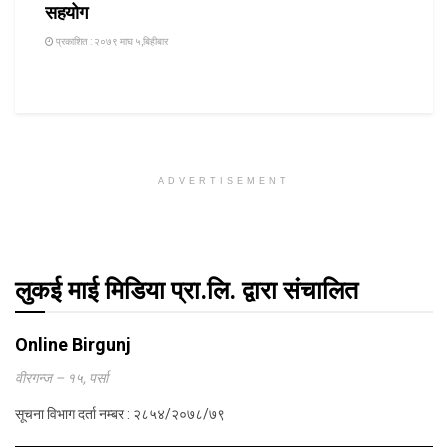
सहयोग
प्रकाशित : २०७९ माघ ५,बिहीबार
ADVERTISEMENT
लुकई माई मिडिया प्रा.लि. द्वारा संचालित
Online Birgunj
वीरगन्ज – १५, पर्सा
सूचना विभाग दर्ता नम्बर : २८५४/२०७८/७९