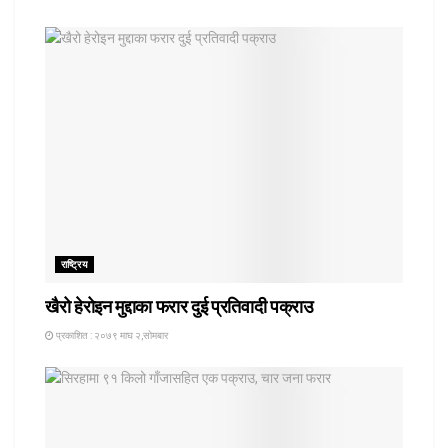
राष्ट्रिय
खैरो हेरोइन मुद्दाका फरार दुई प्रतिवादी पक्राउ
प्रकाशित : २०७९ माघ २,सोमबार