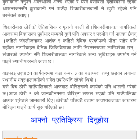
कुराकानी गर्नुपर्ने अवस्थाको अन्त्य भएको र घरमै बसीबसी देशबिदेशमा रहेका
आफन्तजनसँग कुराकानी गर्न पाउँदा शिकारीबासबासी नै खुशी रहेको पनि
बस्नेतले बताए।
शिकारीबास ठोरीको ऎतिहासिक र पूरानो बस्ती हो।शिकारीबासका नागरिकले
आजसम्म बिकासका पूर्वाधार मध्यको कुनै पनि अवसर र प्रयोग गर्न पाएका छैनन्
।कहिले जंगलीजनावर आतंक र कहिले दैविक प्रकोपको पीडा सहेर पनि
यहाँका नागरिकहरु दैनिक जिजिविशाका लागि निरन्तररुपमा लागिपरेका छन्।
संचारको उपभोग सँगै शिकारीबासका नागरिकले अन्य सुविधाहरु उपभोग गर्न
पाइने स्थानीयहरुको आशा छ।
वाइफाइ उद्घाटन कार्यक्रममा वडा नम्बर ३ का वडाध्यक्ष शम्भु खड्का लगायत
स्थानीय भद्रभालाद्मीको समेत उपस्थिति रहेको थियो।
यसै बिच ठोरी गाउँपालिकाले आजबाट बोरिङ्गको कार्यको पनि थालनी गरेको
छ।आज ठोरी १ को जानकीनगरमा बोरिङ्ग सफल भएको पनि गाउँपालिका
अध्यक्ष श्रेष्ठले जानकारी दिए।ठोरीको पाँचवटै वडामा आवश्यकताका आधारमा
बोरिङ्ग गाड्ने कार्य सुरु गरिएको छ।
आफ्नो प्रतिक्रिया दिनुहोस