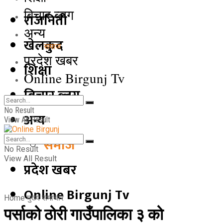
बिचार ब्लग
राजनिती
अन्य
खेलकुद
समाज
प्रदेश खबर
शिक्षा
Online Birgunj Tv
बिचार ब्लग
No Result
अन्य
View All Result
समाज
No Result
View All Result
प्रदेश खबर
Online Birgunj Tv
Home
मुख्य समाचार
पर्साको ठोरी गाउँपालिका ३ को