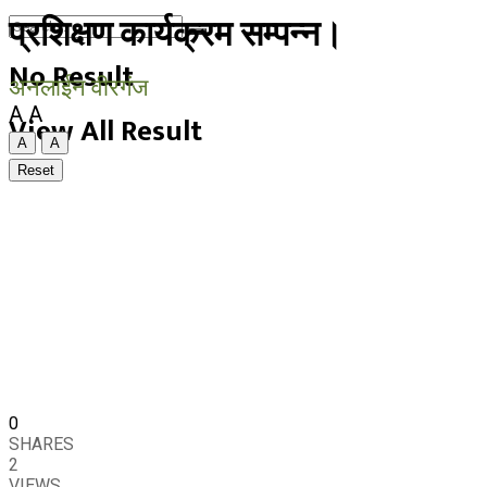
प्रशिक्षण कार्यक्रम सम्पन्न।
No Result
अनलाईन वीरगंज
A
A
View All Result
A
A
Reset
0
SHARES
2
VIEWS