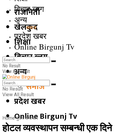
बिचार ब्लग
राजनिती
अन्य
खेलकुद
समाज
प्रदेश खबर
शिक्षा
Online Birgunj Tv
बिचार ब्लग
No Result
अन्य
View All Result
समाज
No Result
View All Result
प्रदेश खबर
Online Birgunj Tv
Home
मुख्य समाचार
होटल व्यवस्थापन सम्बन्धी एक दिने