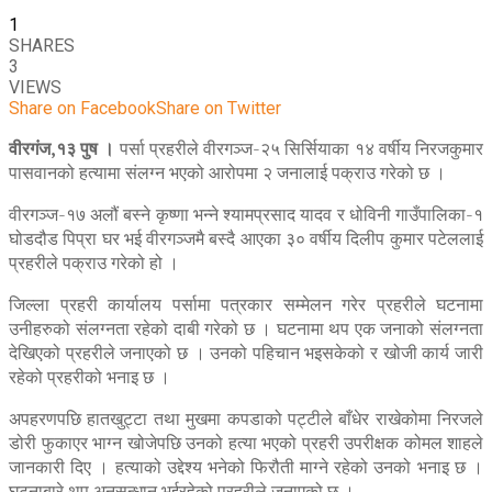
1
SHARES
3
VIEWS
Share on Facebook
Share on Twitter
वीरगंज,१३ पुष ।
पर्सा प्रहरीले वीरगञ्ज-२५ सिर्सियाका १४ वर्षीय निरजकुमार
पासवानको हत्यामा संलग्न भएको आरोपमा २ जनालाई पक्राउ गरेको छ ।
वीरगञ्ज-१७ अलौं बस्ने कृष्णा भन्ने श्यामप्रसाद यादव र धोविनी गाउँपालिका-१
घोडदौड पिप्रा घर भई वीरगञ्जमै बस्दै आएका ३० वर्षीय दिलीप कुमार पटेललाई
प्रहरीले पक्राउ गरेको हो ।
जिल्ला प्रहरी कार्यालय पर्सामा पत्रकार सम्मेलन गरेर प्रहरीले घटनामा
उनीहरुको संलग्नता रहेको दाबी गरेको छ । घटनामा थप एक जनाको संलग्नता
देखिएको प्रहरीले जनाएको छ । उनको पहिचान भइसकेको र खोजी कार्य जारी
रहेको प्रहरीको भनाइ छ ।
अपहरणपछि हातखुट्टा तथा मुखमा कपडाको पट्टीले बाँधेर राखेकोमा निरजले
डोरी फुकाएर भाग्न खोजेपछि उनको हत्या भएको प्रहरी उपरीक्षक कोमल शाहले
जानकारी दिए । हत्याको उद्देश्य भनेको फिरौती माग्ने रहेको उनको भनाइ छ ।
घटनाबारे थप अनुसन्धान भईरहेको प्रहरीले जनाएको छ ।