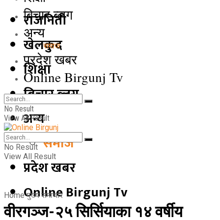
बिचार ब्लग
राजनिती
अन्य
खेलकुद
समाज
प्रदेश खबर
शिक्षा
Online Birgunj Tv
बिचार ब्लग
No Result
अन्य
View All Result
समाज
No Result
View All Result
प्रदेश खबर
Online Birgunj Tv
Home
मुख्य समाचार
वीरगञ्ज-२५ सिर्सियाका १४ वर्षीय