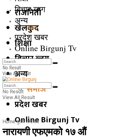
बिचार ब्लग
राजनिती
अन्य
खेलकुद
समाज
प्रदेश खबर
शिक्षा
Online Birgunj Tv
बिचार ब्लग
No Result
अन्य
View All Result
समाज
No Result
View All Result
प्रदेश खबर
Online Birgunj Tv
Home
मुख्य समाचार
नारायणी एफएमको १७ औं