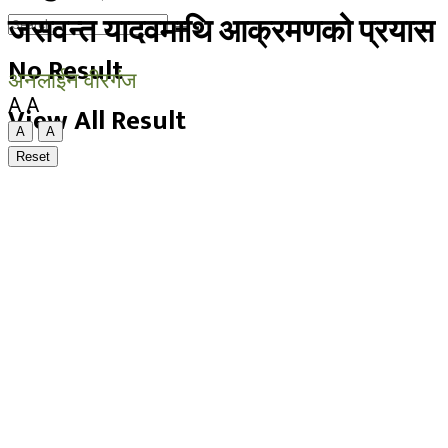
जसवन्त यादवमाथि आक्रमणको प्रयास
No Result
अनलाईन वीरगंज
A
A
View All Result
A
A
Reset