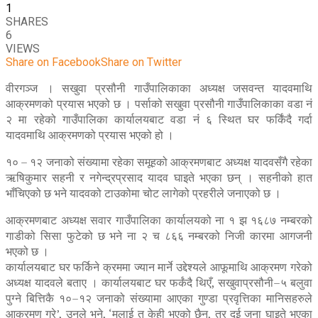
1
SHARES
6
VIEWS
Share on Facebook
Share on Twitter
वीरगञ्ज । सखुवा प्रसौनी गाउँपालिकाका अध्यक्ष जसवन्त यादवमाथि
आक्रमणको प्रयास भएको छ । पर्साको सखुवा प्रसौनी गाउँपालिकाका वडा नं
२ मा रहेको गाउँपालिका कार्यालयबाट वडा नंं ६ स्थित घर फर्किंदै गर्दा
यादवमाथि आक्रमणको प्रयास भएको हो ।
१० – १२ जनाको संख्यामा रहेका समूहको आक्रमणबाट अध्यक्ष यादवसँगै रहेका
ऋषिकुमार सहनी र नगेन्द्रप्रसाद यादव घाइते भएका छन् । सहनीको हात
भाँचिएको छ भने यादवको टाउकोमा चोट लागेको प्रहरीले जनाएको छ ।
आक्रमणबाट अध्यक्ष सवार गाउँपालिका कार्यालयको ना १ झ १६८७ नम्बरको
गाडीको सिसा फुटेको छ भने ना २ च ८६६ नम्बरको निजी कारमा आगजनी
भएको छ ।
कार्यालयबाट घर फर्किने क्रममा ज्यान मार्ने उद्देश्यले आफूमाथि आक्रमण गरेको
अध्यक्ष यादवले बताए । कार्यालयबाट घर फर्कंदै थिएँ, सखुवाप्रसौनी–५ बलुवा
पुग्ने बित्तिकै १०–१२ जनाको संख्यामा आएका गुण्डा प्रवृत्तिका मानिसहरुले
आक्रमण गरे’, उनले भने, ‘मलाई त केही भएको छैन, तर दुई जना घाइते भएका