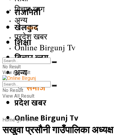
बिचार ब्लग
राजनिती
अन्य
खेलकुद
समाज
प्रदेश खबर
शिक्षा
Online Birgunj Tv
बिचार ब्लग
No Result
अन्य
View All Result
समाज
No Result
View All Result
प्रदेश खबर
Online Birgunj Tv
Home
मुख्य समाचार
सखुवा प्रसौनी गाउँपालिका अध्यक्ष