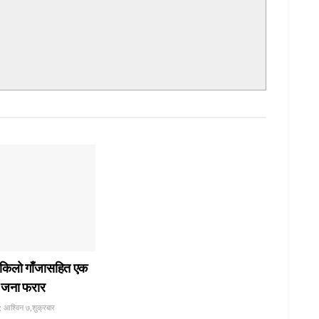
 किलो गाँजासहित एक
र जना फरार
 आश्विन ७,शुक्रबार