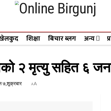
खेलकुद
शिक्षा
बिचार ब्लग
अन्य
प
राको २ मृत्यु सहित ६
 ७,शुक्रबार
A
A