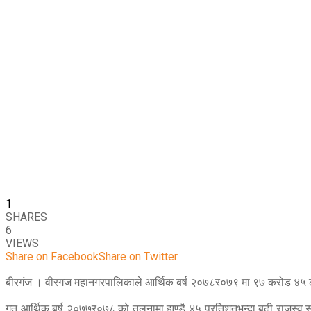
1
SHARES
6
VIEWS
Share on Facebook
Share on Twitter
बीरगंज । वीरगज महानगरपालिकाले आर्थिक बर्ष २०७८र०७९ मा ९७ करोड ४५ ल
गत आर्थिक बर्ष २०७७र०७८ को तुलनामा झण्डै ४५ प्रतिशतभन्दा बढी राजस्व