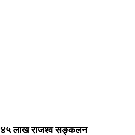
ड ४५ लाख राजश्व सङ्कलन