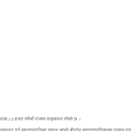
ाख ८३ हजार रुपैयाँ राजश्व सङ्कलन गरेको छ ।
 सङ्कलन गर्न महानगरपालिका सफल भएको बीरगंज महानगरपालिकाका प्रमुख प्रश