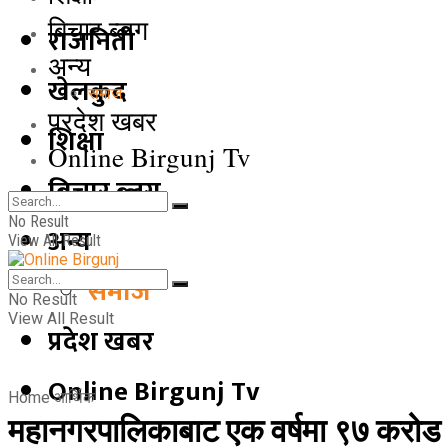
बिचार ब्लग
राजनिती
अन्य
खेलकुद
समाज
प्रदेश खबर
शिक्षा
Online Birgunj Tv
बिचार ब्लग
No Result
अन्य
View All Result
समाज
No Result
View All Result
प्रदेश खबर
Online Birgunj Tv
Home
आर्थिक
महानगरपालिकाबाट एक वर्षमा ९७ करो