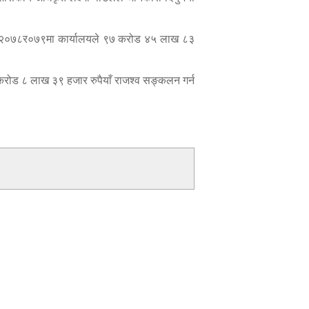
्ष २०७८र०७९मा कार्यालयले ९७ करोड ४५ लाख ८३
करोड ८ लाख ३९ हजार रुपैयाँ राजश्व सङ्कलन गर्न