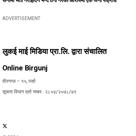
सेनामा भर्ती गराइदिने भन्दै ठगी गरेको आरोपमा एक जना पक्राउ
ADVERTISEMENT
लुकई माई मिडिया प्रा.लि. द्वारा संचालित
Online Birgunj
वीरगन्ज – १५, पर्सा
सूचना विभाग दर्ता नम्बर : २८५४/२०७८/७९