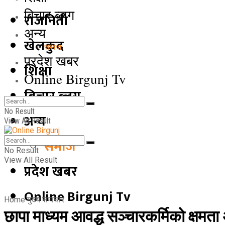
बिचार ब्लग
राजनिती
अन्य
खेलकुद
समाज
प्रदेश खबर
शिक्षा
Online Birgunj Tv
बिचार ब्लग
No Result
अन्य
View All Result
समाज
No Result
View All Result
प्रदेश खबर
Online Birgunj Tv
Home
मुख्य समाचार
छापा माध्यम आवद्ध सञ्चारकर्मिको क्षमता 