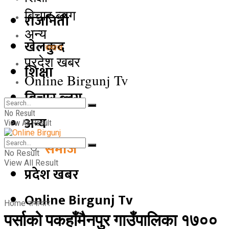
बिचार ब्लग
राजनिती
अन्य
खेलकुद
समाज
प्रदेश खबर
शिक्षा
Online Birgunj Tv
बिचार ब्लग
No Result
अन्य
View All Result
समाज
No Result
View All Result
प्रदेश खबर
Online Birgunj Tv
Home
समाचार
पर्साको पकहाँमैनपुर गाउँपालिका १७००