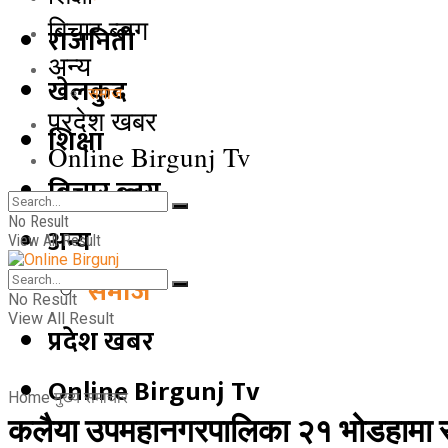
बिचार ब्लग
राजनिती
अन्य
खेलकुद
समाज
प्रदेश खबर
शिक्षा
Online Birgunj Tv
बिचार ब्लग
No Result
अन्य
View All Result
समाज
No Result
View All Result
प्रदेश खबर
Online Birgunj Tv
Home
मुख्य समाचार
कलैया उपमहानगरपालिका २१ भोडहामा रक्