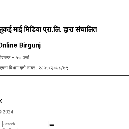
लुकई माई मिडिया प्रा.लि. द्वारा संचालित
Online Birgunj
ीरगन्ज – १५, पर्सा
ूचना विभाग दर्ता नम्बर : २८५४/२०७८/७९
© 2024