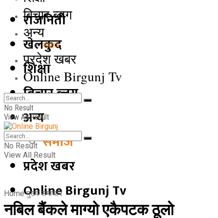
बिचार ब्लग
राजनिती
अन्य
खेलकुद
समाज
प्रदेश खबर
शिक्षा
Online Birgunj Tv
बिचार ब्लग
No Result
अन्य
View All Result
समाज
No Result
View All Result
प्रदेश खबर
Online Birgunj Tv
Home
मुख्य समाचार
नबिल बैंकले माग्यो एकैपटक ठूलो