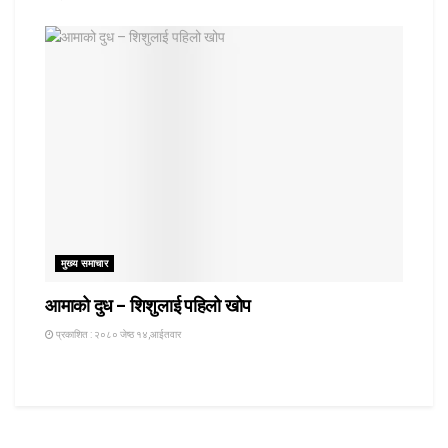
मुख्य समाचार
आमाको दुध – शिशुलाई पहिलो खोप
प्रकाशित : २०८० जेष्ठ १४,आईतवार