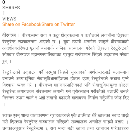
0
SHARES
1
VIEWS
Share on Facebook
Share on Twitter
वीरगञ्ज ।
वीरगञ्जमा सवा २ कठ्ठा क्षेत्रफलमा २ करोडको लगानीमा त्रिश्ला
रेस्टुरेन्ट सञ्चालनमा आएको छ । युवा उद्यमी अनमोल साहले वीरगञ्जको
आदर्शनगरस्थित पूरानो बसपार्क नजिक सञ्चालन गरेको त्रिश्ला रेस्टुरेन्टको
सोमवार वीरगञ्ज महानगरपालिकाका प्रमुख राजेशमान सिंहले उद्घाटन गरेका
हुन् ।
रेस्टुरेन्टको उद्घाटन गर्दै प्रमुख सिंहले सुस्ताएको अर्थतन्त्रलाई चलायमान
बनाउने अत्याधुनिक सेवासुविधासहितका होटल एवम् रेस्टुरेन्टले सघाउ पुग्ने
विश्वास व्यक्त गरे । वीरगञ्ज महानगरपालिकाले पनि सेवासुविधायुक्त होटल
रेस्टुरेन्ट लगायतका संरचनामा लगानी गर्न प्रोत्साहन गरीरहेको बताउँदै उनले
निरन्तर रुपमा चल्ने र अझै लगानी बढाउने वातावरण निर्माण गर्नुपर्नेमा जोड दिए
।
स्वच्छ एवम् शान्त वातावरणमा ग्राहकहरुले एकै ठाउँबाट धेरै खालका स्वाद चाख्ने
गरी त्रिश्ला रेस्टुरेन्ट सञ्चालन गरिएको सञ्चालक अनमोल साहले बताए ।
उनकाअनुसार रेस्टुरेन्टमा ६ सय भन्दा बढी खाजा तथा खानाका परिकारहरु