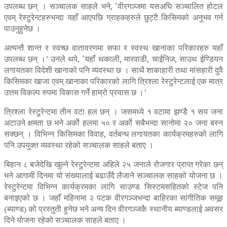
उपलब्ध छन् । सञ्चालक साहले भने, ‘वीरगञ्जमा यसअघि सञ्चालित होटल
एवम् रेस्टुरेन्टहरुभन्दा यहाँ आएपछि ग्राहकहरुले छुट्टै किसिमको अनुभव गर्न
पाउनुहुनेछ ।
अत्यन्तै शान्त र स्वच्छ वातावरणमा सफा र स्वस्थ खानाका परिकारहरु यहाँ
उपलब्ध छन् ।’ उनले थपे, ‘यहाँ थकाली, मारवाडी, चाईनिज, साउथ ईण्डियन
लगायतका विदेशी खानाको पनि व्यवस्था छ । साथै शाकाहारी तथा मांसहारी दुवै
किसिमका खाजा एवम् खानाका परिकारको लागि त्रिश्ला रेस्टुरेन्टलाई एक मात्र
उत्तम विकल्प रुपमा विकास गर्ने हाम्रो प्रयास छ ।’
त्रिश्ला रेस्टुरेन्टमा तीन वटा हल छन् । जसमध्ये १ वटामा झण्डै १ सय जना
अटाउने क्षमता छ भने अर्काे हलमा ५० र अर्काे सबैभन्दा सानोमा २० जना बस्न
सक्छन् । विभिन्न किसिमका विवाह, वर्तबन्ध लगायतका कार्यक्रमहरुको लागि
पनि उपयुक्त व्यवस्था रहेको सञ्चालक साहले बताए ।
बिहान ८ बजेदेखि खुल्ने रेस्टुरेन्टमा अहिले २५ जनाले रोजगार प्राप्त गरेका छन्
भने आगामी दिनमा यो संख्यालाई बढाउँदै लैजाने सञ्चालक साहको योजना छ ।
रेस्टुरेन्टमा विभिन्न कार्यक्रमका लागि साउण्ड सिस्टमसहितको स्टेज पनि
बनाइएको छ । जहाँ महिनामा २ पटक वीरगञ्जभन्दा बाहिरका सांगीतिक समूह
(ब्याण्ड) को प्रस्तुती हुनेछ भने अन्य दिन वीरगञ्जकै स्थानीय ब्याण्डलाई अवसर
दिने योजना रहेको सञ्चालक साहले बताए ।