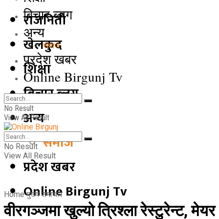
बिचार ब्लग
राजनिती
अन्य
खेलकुद
समाज
प्रदेश खबर
शिक्षा
Online Birgunj Tv
बिचार ब्लग
No Result
अन्य
View All Result
समाज
No Result
View All Result
प्रदेश खबर
Online Birgunj Tv
Home
मुख्य समाचार
वीरगञ्जमा खुल्यो त्रिश्ला रेस्टुरेन्ट, मेयर