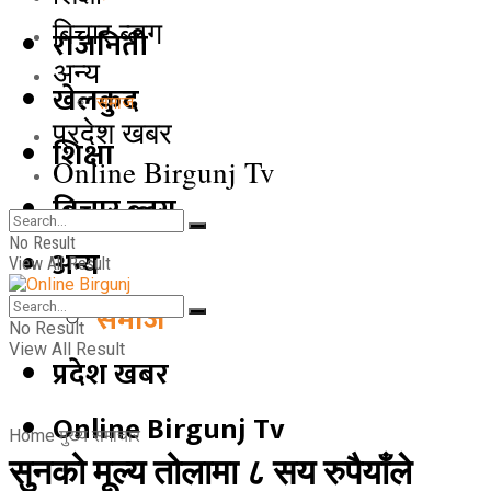
बिचार ब्लग
राजनिती
अन्य
खेलकुद
समाज
प्रदेश खबर
शिक्षा
Online Birgunj Tv
बिचार ब्लग
No Result
अन्य
View All Result
समाज
No Result
View All Result
प्रदेश खबर
Online Birgunj Tv
Home
मुख्य समाचार
सुनको मूल्य तोलामा ८ सय रुपैयाँले