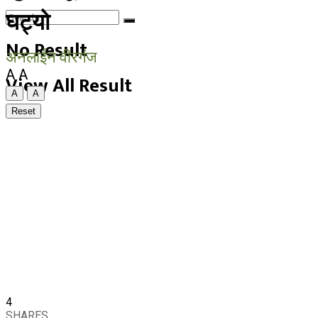
घट्यो
No Result
अनलाईन वीरगंज
A
A
View All Result
A
A
Reset
4
SHARES