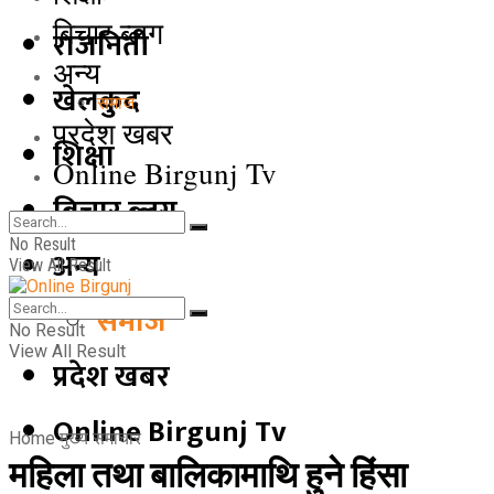
बिचार ब्लग
राजनिती
अन्य
खेलकुद
समाज
प्रदेश खबर
शिक्षा
Online Birgunj Tv
बिचार ब्लग
No Result
अन्य
View All Result
समाज
No Result
View All Result
प्रदेश खबर
Online Birgunj Tv
Home
मुख्य समाचार
महिला तथा बालिकामाथि हुने हिंसा