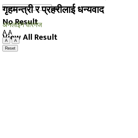
गृहमन्त्री र प्रहरीलाई धन्यवाद
No Result
अनलाईन वीरगंज
A
A
View All Result
A
A
Reset