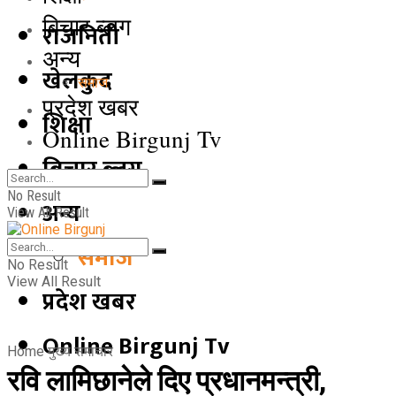
बिचार ब्लग
राजनिती
अन्य
खेलकुद
समाज
प्रदेश खबर
शिक्षा
Online Birgunj Tv
बिचार ब्लग
No Result
अन्य
View All Result
समाज
No Result
View All Result
प्रदेश खबर
Online Birgunj Tv
Home
मुख्य समाचार
रवि लामिछानेले दिए प्रधानमन्त्री,