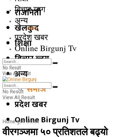
बिचार ब्लग
राजनिती
अन्य
खेलकुद
समाज
प्रदेश खबर
शिक्षा
Online Birgunj Tv
बिचार ब्लग
No Result
अन्य
View All Result
समाज
No Result
View All Result
प्रदेश खबर
Online Birgunj Tv
Home
मुख्य समाचार
वीरगञ्जमा ५० प्रतिशतले बढ्यो