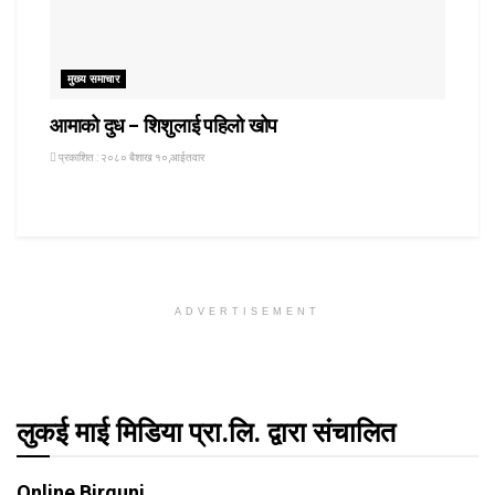
मुख्य समाचार
आमाको दुध – शिशुलाई पहिलो खोप
प्रकाशित : २०८० बैशाख १०,आईतवार
ADVERTISEMENT
लुकई माई मिडिया प्रा.लि. द्वारा संचालित
Online Birgunj