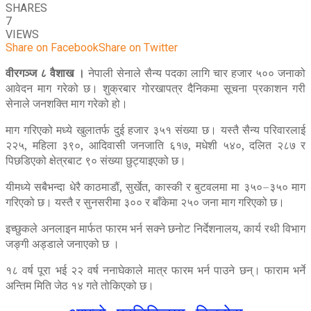
SHARES
7
VIEWS
Share on Facebook
Share on Twitter
वीरगञ्ज ८ वैशाख ।
नेपाली सेनाले सैन्य पदका लागि चार हजार ५०० जनाको
आवेदन माग गरेको छ। शुक्रबार गोरखापत्र दैनिकमा सूचना प्रकाशन गरी
सेनाले जनशक्ति माग गरेको हो।
माग गरिएको मध्ये खुलातर्फ दुई हजार ३५१ संख्या छ। यस्तै सैन्य परिवारलाई
२२५, महिला ३९०, आदिवासी जनजाति ६१७, मधेशी ५४०, दलित २८७ र
पिछडिएको क्षेत्रबाट ९० संख्या छुट्याइएको छ।
यीमध्ये सबैभन्दा धेरै काठमाडौं, सुर्खेत, कास्की र बुटवलमा मा ३५०–३५० माग
गरिएको छ। यस्तै र सुनसरीमा ३०० र बाँकेमा २५० जना माग गरिएको छ।
इच्छुकले अनलाइन मार्फत फारम भर्न सक्ने छनोट निर्देशनालय, कार्य रथी विभाग
जङ्गी अड्डाले जनाएको छ ।
१८ वर्ष पूरा भई २२ वर्ष ननाघेकाले मात्र फारम भर्न पाउने छन्। फाराम भर्ने
अन्तिम मिति जेठ १४ गते तोकिएको छ।