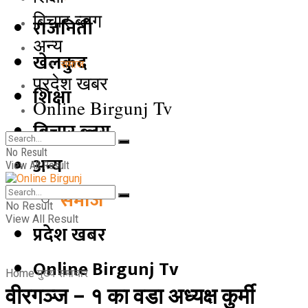
बिचार ब्लग
राजनिती
अन्य
खेलकुद
समाज
प्रदेश खबर
शिक्षा
Online Birgunj Tv
बिचार ब्लग
No Result
अन्य
View All Result
समाज
No Result
View All Result
प्रदेश खबर
Online Birgunj Tv
Home
मुख्य समाचार
वीरगञ्ज – १ का वडा अध्यक्ष कुर्मी