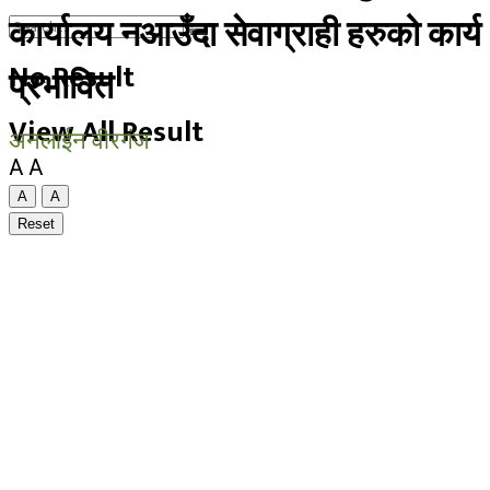
कार्यालय नआउँदा सेवाग्राही हरुको कार्य
No Result
प्रभावित
View All Result
अनलाईन वीरगंज
A
A
A
A
Reset