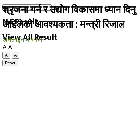
श्रृजना गर्न र उद्योग विकासमा ध्यान दिनु
No Result
अहिलेको आवश्यकता : मन्त्री रिजाल
View All Result
अनलाईन वीरगंज
A
A
A
A
Reset