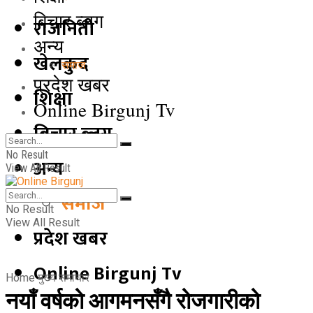
बिचार ब्लग
राजनिती
अन्य
खेलकुद
समाज
प्रदेश खबर
शिक्षा
Online Birgunj Tv
बिचार ब्लग
No Result
अन्य
View All Result
समाज
No Result
View All Result
प्रदेश खबर
Online Birgunj Tv
Home
मुख्य समाचार
नयाँ वर्षको आगमनसँगै रोजगारीको