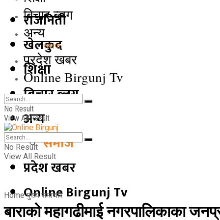
बिचार ब्लग
राजनिती
अन्य
खेलकुद
समाज
प्रदेश खबर
शिक्षा
Online Birgunj Tv
बिचार ब्लग
No Result
अन्य
View All Result
समाज
No Result
View All Result
प्रदेश खबर
Online Birgunj Tv
Home
मुख्य समाचार
बाराको महागढीमाई नगरपालिकाका जनप्र