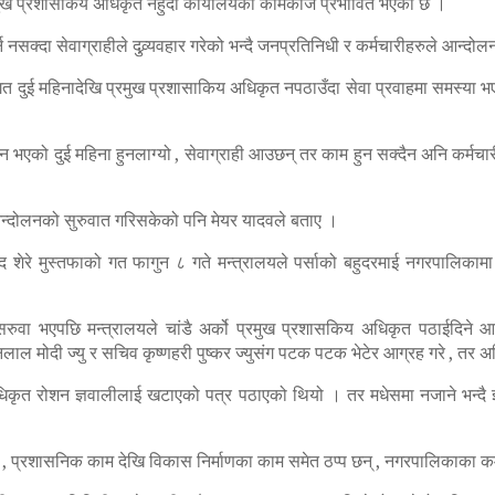
मुख प्रशासकिय अधिकृत नहुंदा कार्यालयको कामकाज प्रभावित भएको छ ।
सक्दा सेवाग्राहीले दुव्र्यवहार गरेको भन्दै जनप्रतिनिधी र कर्मचारीहरुले आन्दो
त दुई महिनादेखि प्रमुख प्रशासाकिय अधिकृत नपठाउँदा सेवा प्रवाहमा समस्या भ
भएको दुई महिना हुनलाग्यो , सेवाग्राही आउछन् तर काम हुन सक्दैन अनि कर्मचारी 
आन्दोलनको सुरुवात गरिसकेको पनि मेयर यादवले बताए ।
शेरे मुस्तफाको गत फागुन ८ गते मन्त्रालयले पर्साको बहुदरमाई नगरपालिकाम
वा भएपछि मन्त्रालयले चांडै अर्को प्रमुख प्रशासकिय अधिकृत पठाईदिने आश्
मनलाल मोदी ज्यु र सचिव कृष्णहरी पुष्कर ज्युसंग पटक पटक भेटेर आग्रह गरे , तर अ
िकृत रोशन ज्ञवालीलाई खटाएको पत्र पठाएको थियो । तर मधेसमा नजाने भन्दै ज
िक , प्रशासनिक काम देखि विकास निर्माणका काम समेत ठप्प छन् , नगरपालिकाका 