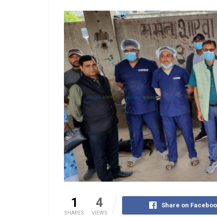
1
4
Share on Faceboo
SHARES
VIEWS