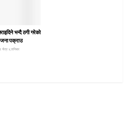
गराइदिने भन्दै ठगी गरेको
जना पक्राउ
 चैत्र ४,शनिबार