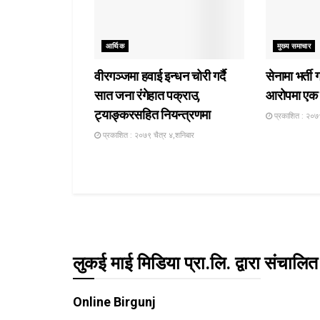
आर्थिक
मुख्य समाचार
वीरगञ्जमा हवाई इन्धन चोरी गर्दै
सेनामा भर्ती 
सात जना रंगेहात पक्राउ,
आरोपमा एक 
ट्याङ्करसहित नियन्त्रणमा
प्रकाशित : २०७९
प्रकाशित : २०७९ चैत्र ४,शनिबार
लुकई माई मिडिया प्रा.लि. द्वारा संचालित
Online Birgunj