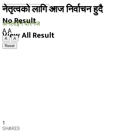
नेतृत्वको लागि आज निर्वाचन हुदै
No Result
अनलाईन वीरगंज
A
A
View All Result
A
A
Reset
1
SHARES