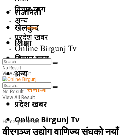
बिचार ब्लग
राजनिती
अन्य
खेलकुद
समाज
प्रदेश खबर
शिक्षा
Online Birgunj Tv
बिचार ब्लग
No Result
अन्य
View All Result
समाज
No Result
View All Result
प्रदेश खबर
Online Birgunj Tv
Home
मुख्य समाचार
वीरगञ्ज उद्योग वाणिज्य संघको नयाँ