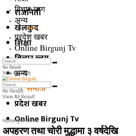
बिचार ब्लग
राजनिती
अन्य
खेलकुद
समाज
प्रदेश खबर
शिक्षा
Online Birgunj Tv
बिचार ब्लग
No Result
अन्य
View All Result
समाज
No Result
View All Result
प्रदेश खबर
Online Birgunj Tv
Home
मुख्य समाचार
अपहरण तथा चोरी मुद्धामा ३ वर्षदेखि