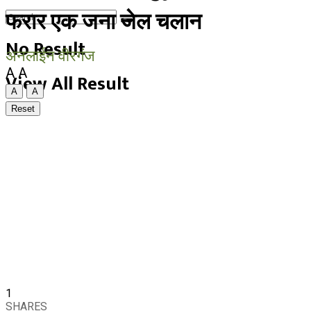
फरार एक जना जेल चलान
No Result
अनलाईन वीरगंज
A
A
View All Result
A
A
Reset
1
SHARES