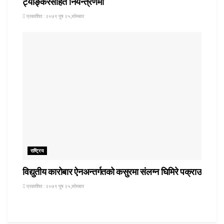
ट्याङ्करसहित नियन्त्रणमा
प्रकाशित : २०७९ पुष २५,सोमबार
राष्ट्रिय
विद्युतीय कारोबार ऐनअन्तर्गतको कसुरमा संलग्न घिमिरे पक्राउ
प्रकाशित : २०७९ पुष २५,सोमबार