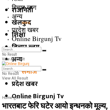
बिचार ब्लग
राजनिती
अन्य
खेलकुद
समाज
प्रदेश खबर
शिक्षा
Online Birgunj Tv
बिचार ब्लग
No Result
अन्य
View All Result
समाज
No Result
View All Result
प्रदेश खबर
Online Birgunj Tv
Home
मुख्य समाचार
भारतबाट फेरि घटेर आयो इन्धनको मूल्य,