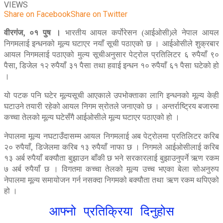
VIEWS
Share on Facebook
Share on Twitter
वीरगंज, ०१ पुष ।
भारतीय आयल कर्पोरेसन (आईओसी)ले नेपाल आयल
निगमलाई इन्धनको मूल्य घटाएर नयाँ सूची पठाएको छ । आईओसीले शुक्रबार
आयल निगमलाई पठाएको मुल्य सूचीअनुसार पेट्रोल प्रतिलिटर ६ रुपैयाँ ९०
पैसा, डिजेल १२ रुपैयाँ ३१ पैसा तथा हवाई इन्धन १० रुपैयाँ ६१ पैसा घटेको हो
।
यो पटक पनि घटेर मूल्यसूची आएकाले उपभोक्ताका लागि इन्धनको मूल्य केही
घटाउने तयारी रहेको आयल निगम स्रोतले जनाएको छ । अन्तर्राष्ट्रिय बजारमा
कच्चा तेलको मूल्य घटेसँगै आईओसीले मूल्य घटाएर पठाएको हो ।
नेपालमा मूल्य नघटाउँदासम्म आयल निगमलाई अब पेट्रोलमा प्रतिलिटर करिब
२० रुपैयाँ, डिजेलमा करिब १३ रुपैयाँ नाफा छ । निगमले आईओसीलाई करिब
१३ अर्ब रुपैयाँ बक्यौता बुझाउन बाँकी छ भने सरकारलाई बुझाउनुपर्ने ऋण रकम
७ अर्ब रुपैयाँ छ । विगतमा कच्चा तेलको मूल्य उच्च भएका बेला सोअनुरुप
नेपालमा मूल्य समायोजन गर्न नसक्दा निगमको बक्यौता तथा ऋण रकम थपिएको
हो ।
आफ्नो प्रतिक्रिया दिनुहोस